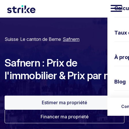
Calcu
Taux 
Suisse
/
Le canton de Berne
/
Safnern
À pro
Safnern : Prix de
l'immobilier & Prix par m²
Blog
Estimer ma propriété
Nous 
Con
Financer ma propriété