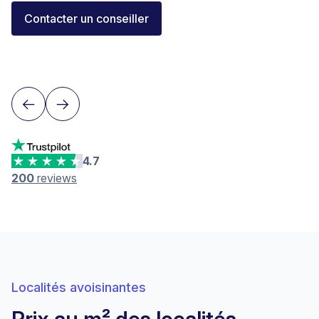
Florent Buser
Contacter un conseiller
Area Sales Director Romandie
Lausanne
4.7
200
reviews
Localités avoisinantes