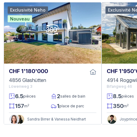
Exclusivité Neho
Exclusivité N
Nouveau
CHF 1'180'000
CHF 1'950
4856 Glashütten
4914 Roggwi
Löwenweg 3
Bifangweg 46
6.5
2
8.5
pièces
salles de bain
pièces
157
1
350
2
2
m
place de parc
m
Sandra Birrer & Vanessa Neidhart
Joyprince