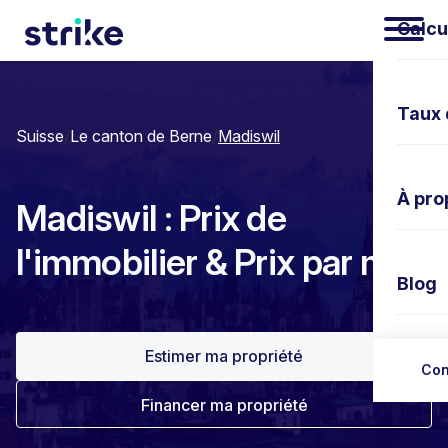
Calcu
Taux 
Suisse
/
Le canton de Berne
/
Madiswil
À pro
Madiswil : Prix de
l'immobilier & Prix par m²
Blog
Estimer ma propriété
Nous 
Con
Financer ma propriété