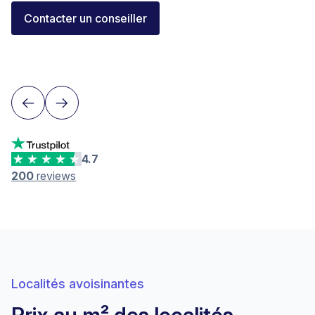
Florent Buser
Contacter un conseiller
Area Sales Director Romandie
Lausanne
4.7
200
reviews
Localités avoisinantes