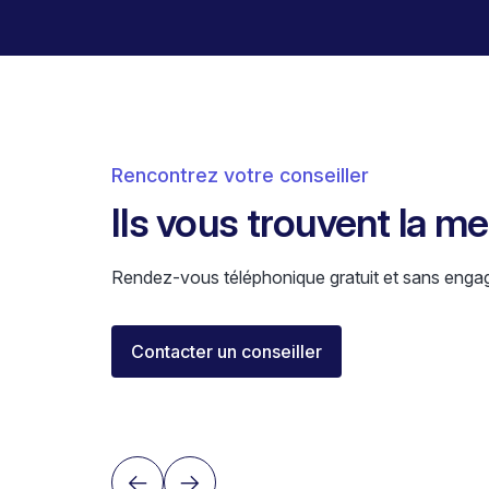
Rencontrez votre conseiller
Ils vous trouvent la m
Rendez-vous téléphonique gratuit et sans enga
Florent Buser
Contacter un conseiller
Area Sales Director Romandie
Lausanne