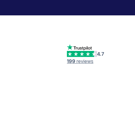
4.7
199
reviews