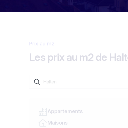
Prix au m2
Les prix au m2 de Hal
Rechercher une localité ou un canton
Appartements
Maisons