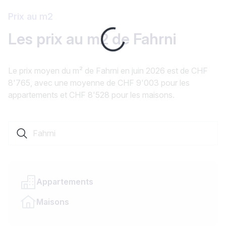
Prix au m2
Loading...
Les prix au m2 de Fahrni
Le prix moyen du m² de Fahrni en juin 2026 est de CHF
8'765, avec une moyenne de CHF 9'003 pour les
appartements et CHF 8'528 pour les maisons.
Rechercher une localité ou un canton
Appartements
Maisons