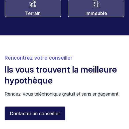
Terrain
Immeuble
Rencontrez votre conseiller
Ils vous trouvent la meilleure
hypothèque
Rendez-vous téléphonique gratuit et sans engagement.
Elisa Longo
Contacter un conseiller
Conseillère financière IAF
Neuchâtel