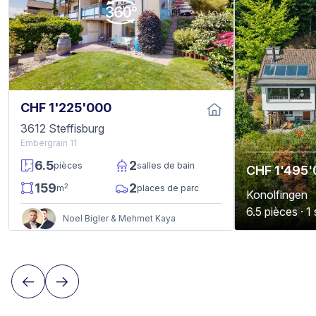
CHF 1'225'000
3612 Steffisburg
Embergrain 11
6.5
2
pièces
salles de bain
CHF 1'495
159
2
2
m
places de parc
Konolfingen
6.5 pièces · 1
Noel Bigler & Mehmet Kaya