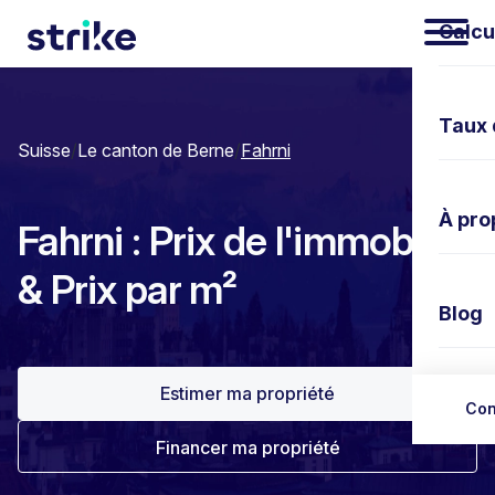
Calcu
Taux 
Suisse
/
Le canton de Berne
/
Fahrni
À pro
Fahrni : Prix de l'immobilier
& Prix par m²
Blog
Estimer ma propriété
Nous 
Con
Financer ma propriété