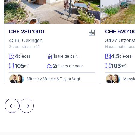
CHF 280'000
CHF 620'0
4566 Oekingen
3427 Utzenst
Grubenstrasse 15
Hasenmattstras
4
1
4.5
pièces
salle de bain
pièces
105
2
103
2
2
m
places de parc
m
Miroslav Mescic & Taylor Vogt
Mirosl