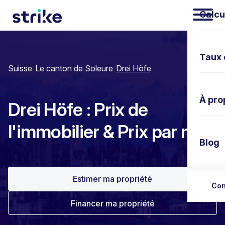
Calcu
Taux 
Suisse
/
Le canton de Soleure
/
Drei Höfe
À pro
Drei Höfe : Prix de
l'immobilier & Prix par m²
Blog
Estimer ma propriété
Nous 
Con
Financer ma propriété