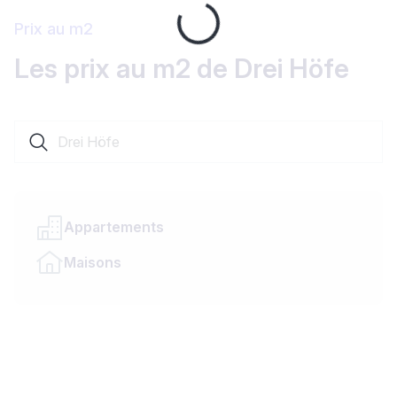
Prix au m2
Loading...
Les prix au m2 de Drei Höfe
Rechercher une localité ou un canton
Appartements
Maisons