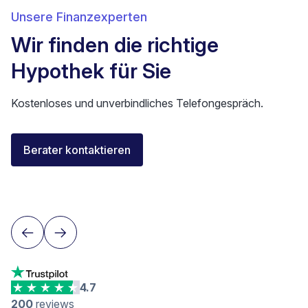
Unsere Finanzexperten
Wir finden die richtige
Hypothek für Sie
Kostenloses und unverbindliches Telefongespräch.
Florent Buser
Berater kontaktieren
Area Sales Director Romandie
Lausanne
4.7
200
reviews