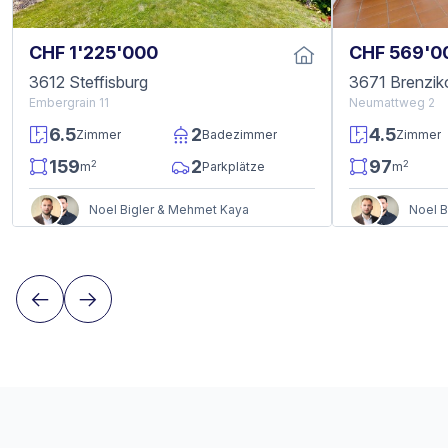
CHF 1'225'000
CHF 569'0
3612 Steffisburg
3671 Brenzik
Embergrain 11
Neumattweg 2
6.5
2
4.5
Zimmer
Badezimmer
Zimmer
159
2
97
2
2
m
Parkplätze
m
Noel Bigler & Mehmet Kaya
Noel B