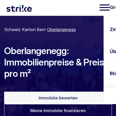
Gr
Zi
Schweiz
/
Kanton Bern
/
Oberlangenegg
Oberlangenegg:
Üb
Immobilienpreise & Preis
pro m²
Bl
Ko
Immobilie bewerten
Meine Immobilie finanzieren