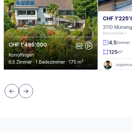
CHF 1'225
3110 Münsin
Bernstrasse 1
4.5
Zimmer
CHF 1'495'000
125
2
m
Konolfingen
2
6.5 Zimmer · 1 Badezimmer · 175 m
Joyprince