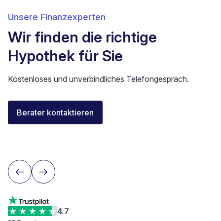
Unsere Finanzexperten
Wir finden die richtige
Hypothek für Sie
Kostenloses und unverbindliches Telefongespräch.
Florent Buser
Berater kontaktieren
Area Sales Director Romandie
Lausanne
4.7