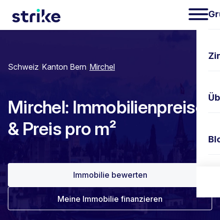
Gr
Zi
Schweiz
/
Kanton Bern
/
Mirchel
Üb
Mirchel: Immobilienpreise
& Preis pro m²
Bl
Immobilie bewerten
Ko
Meine Immobilie finanzieren