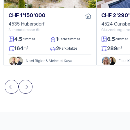
CHF 1'150'000
CHF 2'290
4535 Hubersdorf
4524 Günsbe
Allmendstrasse 6b
Glutzenbergstra
4.5
1
6.5
Zimmer
Badezimmer
Zimmer
164
2
289
2
2
m
Parkplätze
m
Noel Bigler & Mehmet Kaya
Elisa 