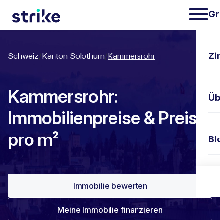
Gr
Zi
Schweiz
/
Kanton Solothurn
/
Kammersrohr
Kammersrohr:
Üb
Immobilienpreise & Preis
pro m²
Bl
Ko
Immobilie bewerten
Meine Immobilie finanzieren