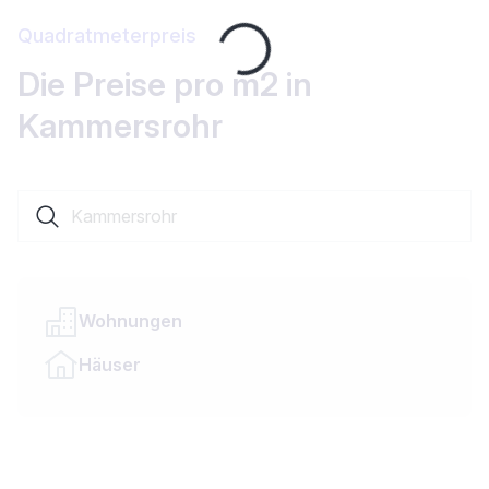
Loading...
Quadratmeterpreis
Die Preise pro m2 in
Kammersrohr
Suche nach einer Ortschaft oder einem Kanton
Wohnungen
Häuser