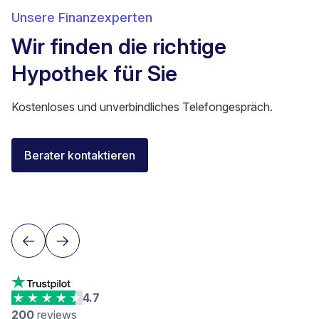
Unsere Finanzexperten
Wir finden die richtige
Hypothek für Sie
Kostenloses und unverbindliches Telefongespräch.
Florent Buser
Berater kontaktieren
Area Sales Director Romandie
Lausanne
4.7
200
reviews