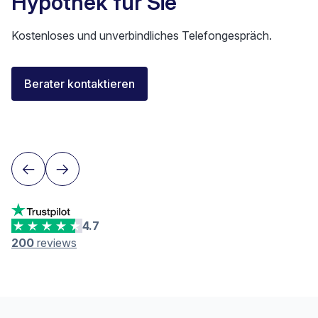
Hypothek für Sie
Kostenloses und unverbindliches Telefongespräch.
Elisa Longo
Berater kontaktieren
Finanzierungsberaterin IAF
Neuenburg
4.7
200
reviews