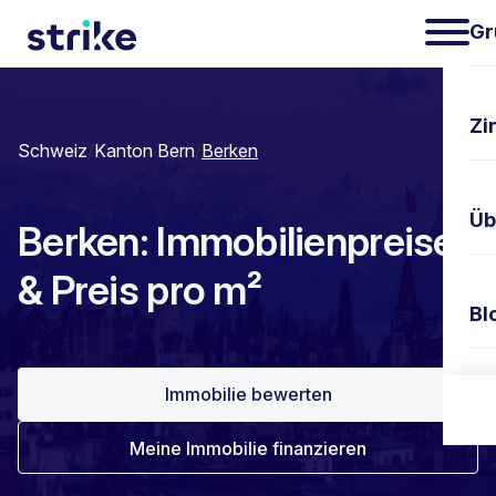
Gr
Zi
Schweiz
/
Kanton Bern
/
Berken
Üb
Berken: Immobilienpreise
& Preis pro m²
Bl
Immobilie bewerten
Ko
Meine Immobilie finanzieren